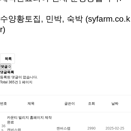
수양황토집, 민박, 숙박 (syfarm.co.k
r)
목록
댓글
0
댓글목록
등록된 댓글이 없습니다.
Total 365건
1 페이지
번호
제목
글쓴이
조회
날짜
카운티 빌리지 홈페이지 제작
완료
36
캔버스랩
2990
2025-02-25
캔버스랩
5