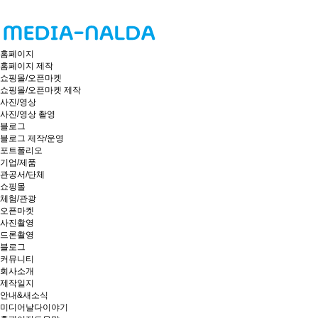
홈페이지
홈페이지 제작
쇼핑몰/오픈마켓
쇼핑몰/오픈마켓 제작
사진/영상
사진/영상 촬영
블로그
블로그 제작/운영
포트폴리오
기업/제품
관공서/단체
쇼핑몰
체험/관광
오픈마켓
사진촬영
드론촬영
블로그
커뮤니티
회사소개
제작일지
안내&새소식
미디어날다이야기