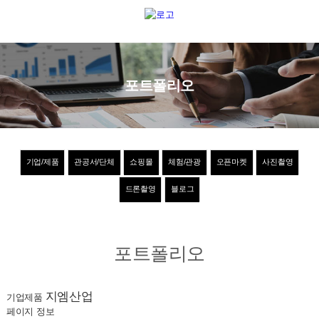
포트폴리오
기업/제품
관공서/단체
쇼핑몰
체험/관광
오픈마켓
사진촬영
드론촬영
블로그
포트폴리오
지엠산업
기업제품
페이지 정보