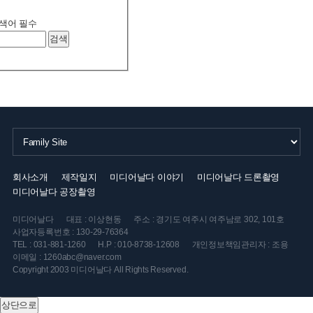
색어
필수
검색
회사소개
제작일지
미디어날다 이야기
미디어날다 드론촬영
미디어날다 공장촬영
미디어날다
대표 : 이상현동
주소 : 경기도 여주시 여주남로 302, 101호
사업자등록번호 : 130-29-76364
TEL : 031-881-1260
H.P : 010-8738-12608
개인정보책임관리자 : 조용
이메일 : 1260abc@naver.com
Copyright 2003 미디어날다 All Rights Reserved.
상단으로