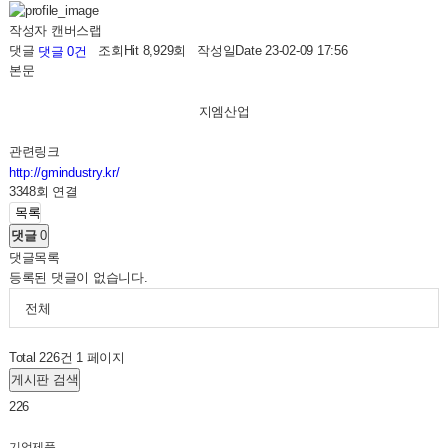
작성자
캔버스랩
댓글
조회
Hit 8,929회
작성일
Date 23-02-09 17:56
댓글 0건
본문
지엠산업
관련링크
http://gmindustry.kr/
3348회 연결
목록
댓글
0
댓글목록
등록된 댓글이 없습니다.
전체
Total 226건
1 페이지
게시판 검색
226
기업제품