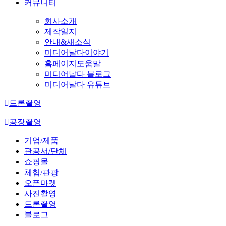
커뮤니티
회사소개
제작일지
안내&새소식
미디어날다이야기
홈페이지도움말
미디어날다 블로그
미디어날다 유튜브
드론촬영
공장촬영
기업/제품
관공서/단체
쇼핑몰
체험/관광
오픈마켓
사진촬영
드론촬영
블로그