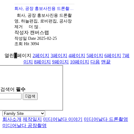
회사, 공장 홍보사진용 드론촬영
회사, 공장 홍보사진용 드론촬
영, 하늘편집, 로비편집, 공사장
제거 더 많..
작성자
캔버스랩
작성일
Date 2025-02-25
조회
Hit 3094
열린
1
페이지
2
페이지
3
페이지
4
페이지
5
페이지
6
페이지
7
페
이지
8
페이지
9
페이지
10
페이지
다음
맨끝
검색어
필수
검색
회사소개
제작일지
미디어날다 이야기
미디어날다 드론촬영
미디어날다 공장촬영